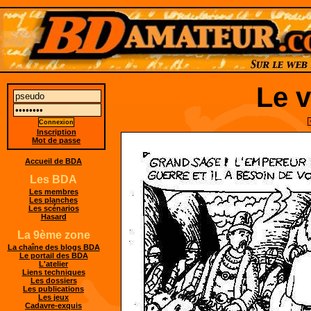
Le v
Inscription
Mot de passe
Accueil de BDA
Les BDA
Les membres
Les planches
Les scénarios
Hasard
La 9ème zone
La chaîne des blogs BDA
Le portail des BDA
L'atelier
Liens techniques
Les dossiers
Les publications
Les jeux
Cadavre-exquis