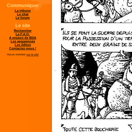
Communiquer
La tribune
Le chat
Le forum
Le site
Rechercher
La F.A.Q.
A propos de BDA
Les apparences
Les éditos
Contactez-nous !
Aucun membre
sur le site