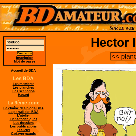
Hector 
<< plan
Inscription
Mot de passe
Accueil de BDA
Les BDA
Les membres
Les planches
Les scénarios
Hasard
La 9ème zone
La chaîne des blogs BDA
Le portail des BDA
L'atelier
Liens techniques
Les dossiers
Les publications
Les jeux
Cadavre-exquis