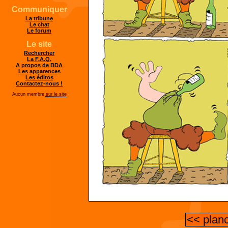
Communiquer
La tribune
Le chat
Le forum
Le site
Rechercher
La F.A.Q.
A propos de BDA
Les apparences
Les éditos
Contactez-nous !
Aucun membre
sur le site
<< plan