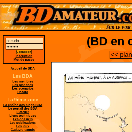
(BD en c
<< pla
Inscription
Mot de passe
Accueil de BDA
Les BDA
Les membres
Les planches
Les scénarios
Hasard
La 9ème zone
La chaîne des blogs BDA
Le portail des BDA
L'atelier
Liens techniques
Les dossiers
Les publications
Les jeux
Cadavre-exquis