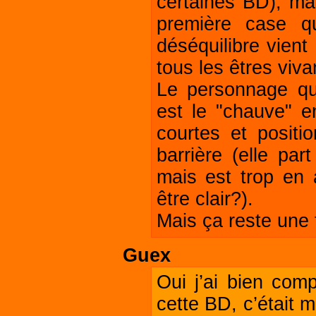
certaines BD), ma
première case qu
déséquilibre vient
tous les êtres viva
Le personnage qui
est le "chauve" e
courtes et posit
barrière (elle par
mais est trop en a
être clair?).
Mais ça reste une 
Guex
Oui j’ai bien com
cette BD, c’était m