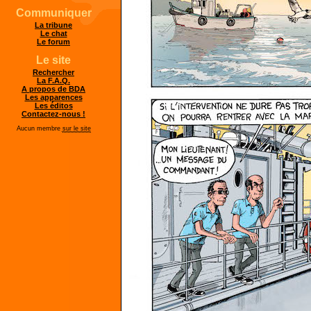
Communiquer
La tribune
Le chat
Le forum
Le site
Rechercher
La F.A.Q.
A propos de BDA
Les apparences
Les éditos
Contactez-nous !
Aucun membre
sur le site