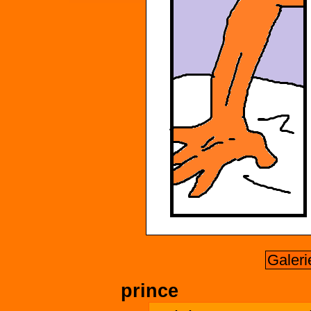
Galeri
prince