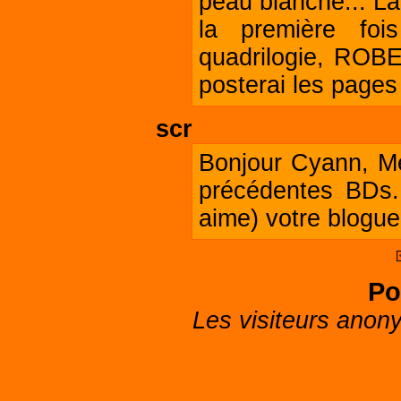
peau blanche... La
la première fo
quadrilogie, ROBE
posterai les pages
scr
Bonjour Cyann, Me
précédentes BDs.
aime) votre blogue,
Po
Les visiteurs anon