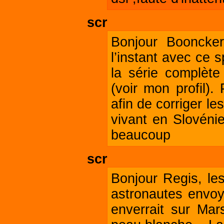
scr
Bonjour Booncker
l’instant avec ce
la série complète 
(voir mon profil).
afin de corriger le
vivant en Slovénie,
beaucoup
scr
Bonjour Regis, le
astronautes envo
enverrait sur M