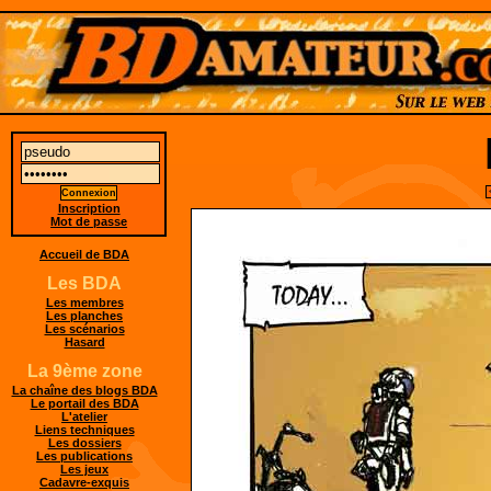
Inscription
Mot de passe
Accueil de BDA
Les BDA
Les membres
Les planches
Les scénarios
Hasard
La 9ème zone
La chaîne des blogs BDA
Le portail des BDA
L'atelier
Liens techniques
Les dossiers
Les publications
Les jeux
Cadavre-exquis