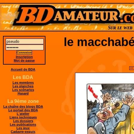
le macchabé
Inscription
Mot de passe
<<
Accueil de BDA
Les BDA
Les membres
Les planches
Les scénarios
Hasard
La 9ème zone
La chaîne des blogs BDA
Le portail des BDA
L'atelier
Liens techniques
Les dossiers
Les publications
Les jeux
Cadavre-exquis