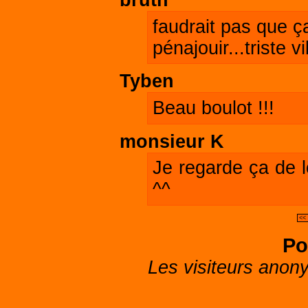
bruth
faudrait pas que ça
pénajouir...triste vi
Tyben
Beau boulot !!!
monsieur K
Je regarde ça de lo
^^
<<
Po
Les visiteurs anon