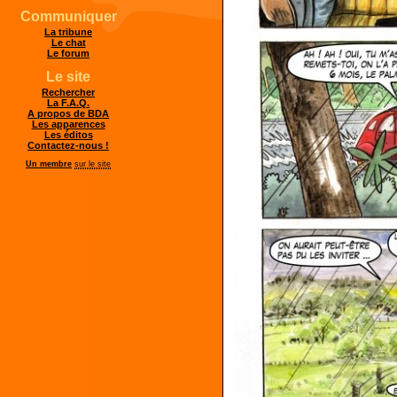
Communiquer
La tribune
Le chat
Le forum
Le site
Rechercher
La F.A.Q.
A propos de BDA
Les apparences
Les éditos
Contactez-nous !
Un membre
sur le site