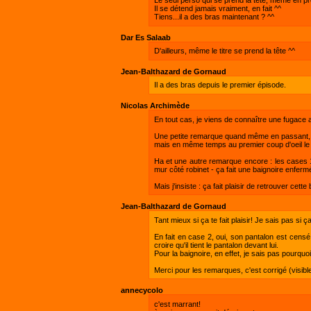
Il se détend jamais vraiment, en fait ^^
Tiens...il a des bras maintenant ? ^^
Dar Es Salaab
D'ailleurs, même le titre se prend la tête ^^
Jean-Balthazard de Gornaud
Il a des bras depuis le premier épisode.
Nicolas Archimède
En tout cas, je viens de connaître une fugace an
Une petite remarque quand même en passant, sur l
mais en même temps au premier coup d'oeil le pan
Ha et une autre remarque encore : les cases 1,
mur côté robinet - ça fait une baignoire enferm
Mais j'insiste : ça fait plaisir de retrouver cette 
Jean-Balthazard de Gornaud
Tant mieux si ça te fait plaisir! Je sais pas si 
En fait en case 2, oui, son pantalon est censé 
croire qu'il tient le pantalon devant lui.
Pour la baignoire, en effet, je sais pas pourquoi 
Merci pour les remarques, c'est corrigé (visible
annecycolo
c'est marrant!