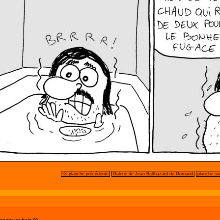
<< planche précédente
Galerie de Jean-Balthazard de Gornaud
planche su
enant un bain ^^