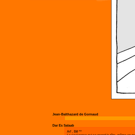
Jean-Balthazard de Gornaud
Dar Es Salaab
Arf , Bill ^^
Le seul perso qui se prend la tête, même en pr