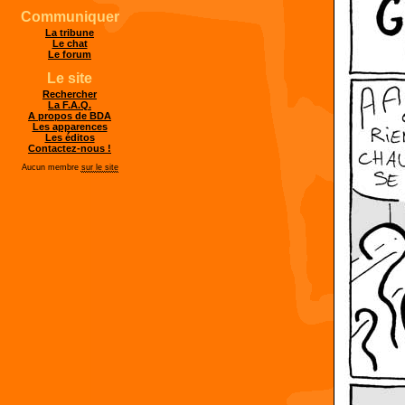
Communiquer
La tribune
Le chat
Le forum
Le site
Rechercher
La F.A.Q.
A propos de BDA
Les apparences
Les éditos
Contactez-nous !
Aucun membre
sur le site