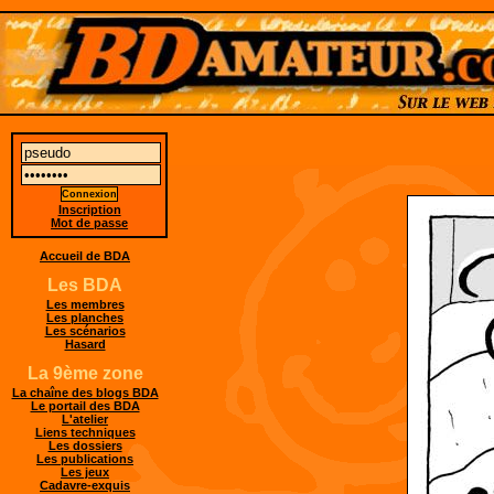
Inscription
Mot de passe
Accueil de BDA
Les BDA
Les membres
Les planches
Les scénarios
Hasard
La 9ème zone
La chaîne des blogs BDA
Le portail des BDA
L'atelier
Liens techniques
Les dossiers
Les publications
Les jeux
Cadavre-exquis