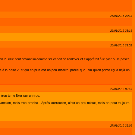
26/01/2015 23:13
26/01/2015 23:15
26/01/2015 23:52
ill le tient devant lui comme s'il venait de l'enlever et s'apprêtait à le plier ou le poser,
 la case 2, et qui en plus est un peu bizarre, parce que - vu qu'en prime il y a déjà un
27/01/2015 00:15
s trop à me fixer sur un truc.
 pantalon, mais trop proche... Après correction, c'est un peu mieux, mais on peut toujours
27/01/2015 21:05