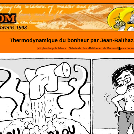
Thermodynamique du bonheur par Jean-Balthaz
<< planche précédente
Galerie de Jean-Balthazard de Gornaud
planche su