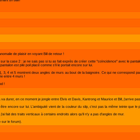
omalie de plaisir en voyant Bill de retour !
a case 2 : je ne sais pas si tu as fait exprès de créer cette "coïncidence" avec le pantalon ? B
talon est pile poil placé comme s'il le portait encore sur lui.
 3, 4 et 5 montrent deux angles de murs au bout de la baignoire. Ce qui ne correspond pas à
ée entre 4 murs !
bd !
ça va durer, en ce moment je jongle entre Elvis et Davis, Kantrong et Maurice et Bill, j'arrive pa
être encore sur lui. L'ambiguité vient de la couleur du slip, c'est pas la même teinte que le
j'ai fait des traits verticaux à certains endroits alors qu'il n'y a pas d'angles de mur.
 sur le forum).