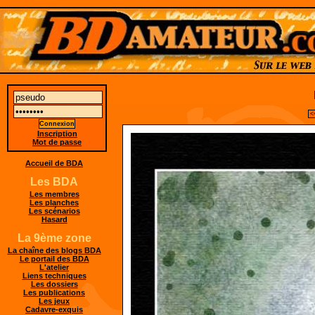
<
Inscription
Mot de passe
Accueil de BDA
Les BDA
Les membres
Les planches
Les scénarios
Hasard
La 9ème zone
La chaîne des blogs BDA
Le portail des BDA
L'atelier
Liens techniques
Les dossiers
Les publications
Les jeux
Cadavre-exquis