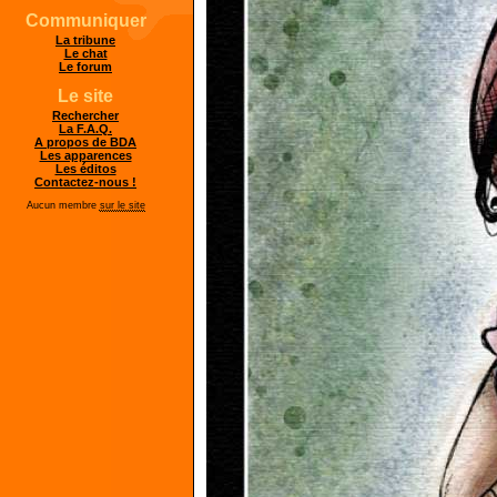
Communiquer
La tribune
Le chat
Le forum
Le site
Rechercher
La F.A.Q.
A propos de BDA
Les apparences
Les éditos
Contactez-nous !
Aucun membre
sur le site