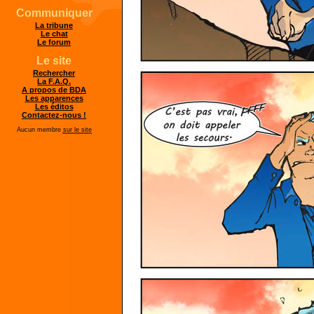
Communiquer
La tribune
Le chat
Le forum
Le site
Rechercher
La F.A.Q.
A propos de BDA
Les apparences
Les éditos
Contactez-nous !
Aucun membre
sur le site