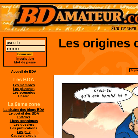
Les origines 
Inscription
Mot de passe
<< pl
Accueil de BDA
Les BDA
Les membres
Les planches
Les scénarios
Hasard
La 9ème zone
La chaîne des blogs BDA
Le portail des BDA
L'atelier
Liens techniques
Les dossiers
Les publications
Les jeux
Cadavre-exquis