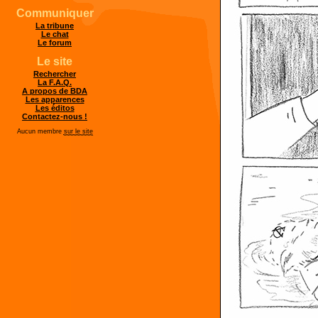
Communiquer
La tribune
Le chat
Le forum
Le site
Rechercher
La F.A.Q.
A propos de BDA
Les apparences
Les éditos
Contactez-nous !
Aucun membre
sur le site