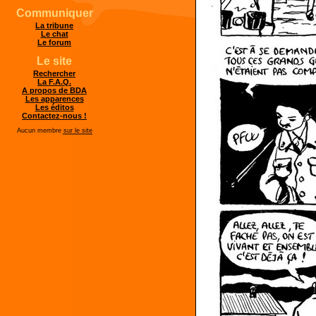
Communiquer
La tribune
Le chat
Le forum
Le site
Rechercher
La F.A.Q.
A propos de BDA
Les apparences
Les éditos
Contactez-nous !
Aucun membre
sur le site