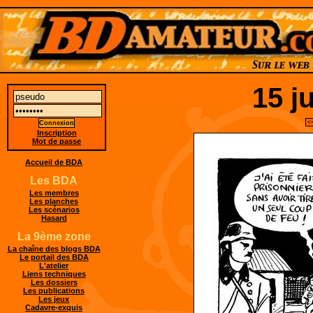
15 j
<
Inscription
Mot de passe
Accueil de BDA
Les BDA
Les membres
Les planches
Les scénarios
Hasard
La 9ème zone
La chaîne des blogs BDA
Le portail des BDA
L'atelier
Liens techniques
Les dossiers
Les publications
Les jeux
Cadavre-exquis