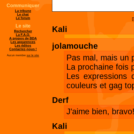
Communiquer
La tribune
Le chat
Le forum
Le site
Kali
Rechercher
La F.A.Q.
A propos de BDA
Les apparences
jolamouche
Les éditos
Contactez-nous !
Pas mal, mais un p
Aucun membre
sur le site
La prochaine fois 
Les expressions 
couleurs et gag to
Derf
J'aime bien, bravo
Kali