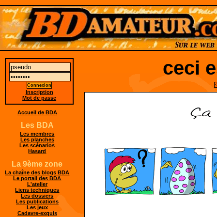
ceci e
Inscription
Mot de passe
Accueil de BDA
Les BDA
Les membres
Les planches
Les scénarios
Hasard
La 9ème zone
La chaîne des blogs BDA
Le portail des BDA
L'atelier
Liens techniques
Les dossiers
Les publications
Les jeux
Cadavre-exquis