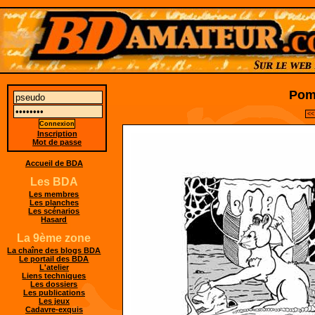
Pomm
<<
Inscription
Mot de passe
Accueil de BDA
Les BDA
Les membres
Les planches
Les scénarios
Hasard
La 9ème zone
La chaîne des blogs BDA
Le portail des BDA
L'atelier
Liens techniques
Les dossiers
Les publications
Les jeux
Cadavre-exquis