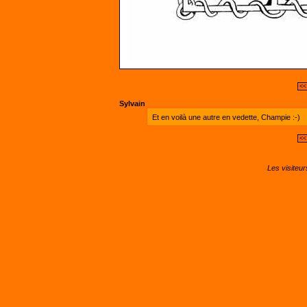
<<
Sylvain
Et en voilà une autre en vedette, Champie :-)
<<
Les visiteu