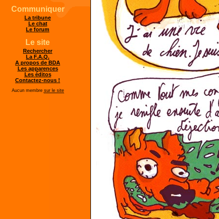
Communiquer
La tribune
Le chat
Le forum
Le site
Rechercher
La F.A.Q.
A propos de BDA
Les apparences
Les éditos
Contactez-nous !
Aucun membre
sur le site