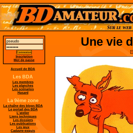
Une vie d
<
Inscription
Mot de passe
Accueil de BDA
Les BDA
Les membres
Les planches
Les scénarios
Hasard
La 9ème zone
La chaîne des blogs BDA
Le portail des BDA
L'atelier
Liens techniques
Les dossiers
Les publications
Les jeux
Cadavre-exquis