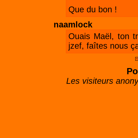
Que du bon !
naamlock
Ouais Maël, ton tr
jzef, faîtes nous ç
<
Po
Les visiteurs anon