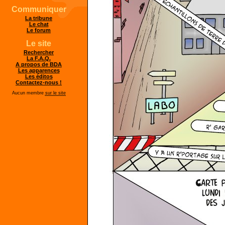
Communiquer
La tribune
Le chat
Le forum
Le site
Rechercher
La F.A.Q.
A propos de BDA
Les apparences
Les éditos
Contactez-nous !
Aucun membre
sur le site