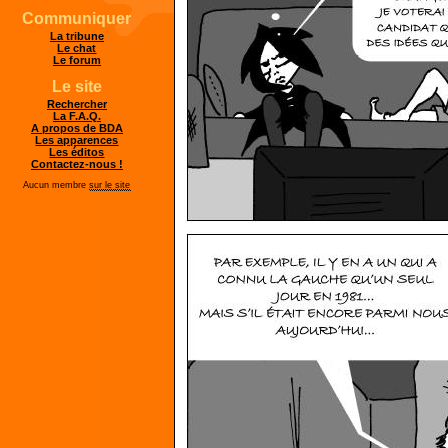
Communiquer
La tribune
Le chat
Le forum
Le site
Rechercher
La F.A.Q.
A propos de BDA
Les apparences
Les éditos
Contactez-nous !
Aucun membre
sur le site