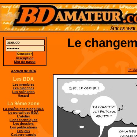
Le changeme
Inscription
Mot de passe
<< pla
Accueil de BDA
Les BDA
Les membres
Les planches
Les scénarios
Hasard
La 9ème zone
La chaîne des blogs BDA
Le portail des BDA
L'atelier
Liens techniques
Les dossiers
Les publications
Les jeux
Cadavre-exquis