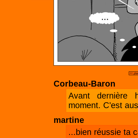
<< pla
Corbeau-Baron
Avant dernière h
moment. C'est aussi
martine
...bien réussie ta c