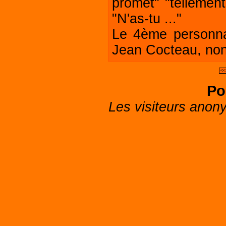
promet" "tellement
"N'as-tu ..."
Le 4ème personna
Jean Cocteau, no
<<
Po
Les visiteurs anon