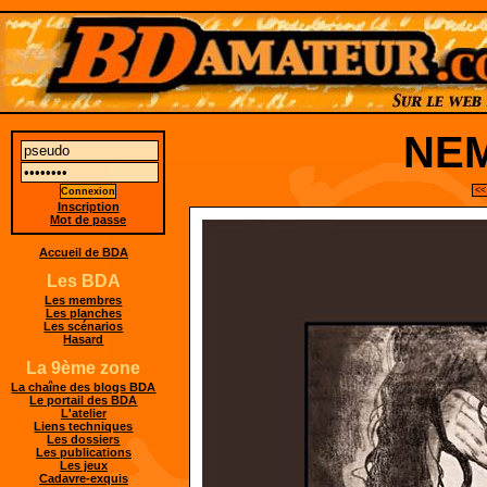
NEM
<<
Inscription
Mot de passe
Accueil de BDA
Les BDA
Les membres
Les planches
Les scénarios
Hasard
La 9ème zone
La chaîne des blogs BDA
Le portail des BDA
L'atelier
Liens techniques
Les dossiers
Les publications
Les jeux
Cadavre-exquis