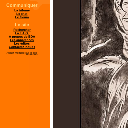
Communiquer
La tribune
Le chat
Le forum
Le site
Rechercher
La F.A.Q.
A propos de BDA
Les apparences
Les éditos
Contactez-nous !
Aucun membre
sur le site