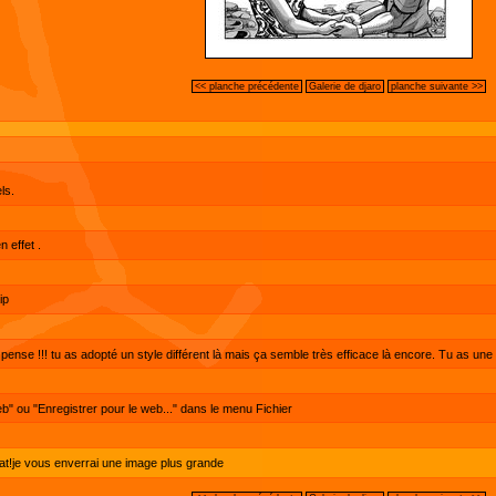
<< planche précédente
Galerie de djaro
planche suivante >>
ls.
n effet .
ip
je pense !!! tu as adopté un style différent là mais ça semble très efficace là encore. Tu as un
eb" ou "Enregistrer pour le web..." dans le menu Fichier
at!je vous enverrai une image plus grande