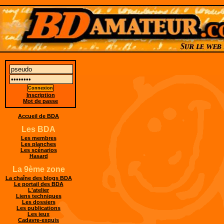
Inscription
Mot de passe
Accueil de BDA
Les BDA
Les membres
Les planches
Les scénarios
Hasard
La 9ème zone
La chaîne des blogs BDA
Le portail des BDA
L'atelier
Liens techniques
Les dossiers
Les publications
Les jeux
Cadavre-exquis