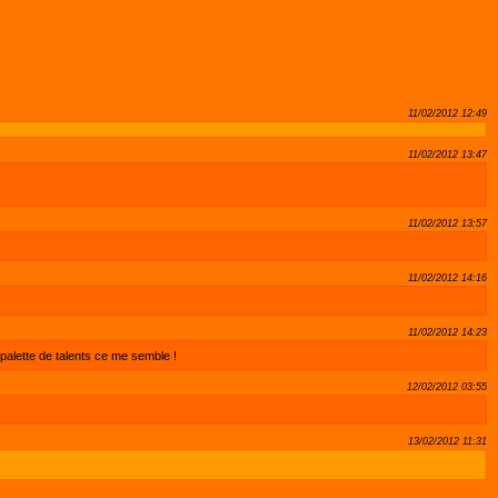
11/02/2012 12:49
11/02/2012 13:47
11/02/2012 13:57
11/02/2012 14:16
11/02/2012 14:23
e palette de talents ce me semble !
12/02/2012 03:55
13/02/2012 11:31