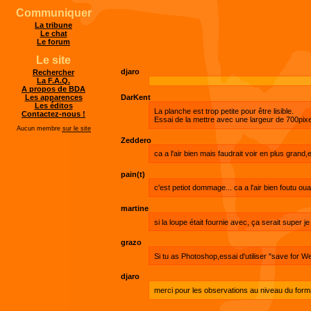
Communiquer
La tribune
Le chat
Le forum
Le site
djaro
Rechercher
La F.A.Q.
A propos de BDA
Les apparences
DarKent
Les éditos
La planche est trop petite pour être lisible.
Contactez-nous !
Essai de la mettre avec une largeur de 700pixe
Aucun membre
sur le site
Zeddero
ca a l'air bien mais faudrait voir en plus grand,e
pain(t)
c'est petiot dommage... ca a l'air bien foutu oua
martine
si la loupe était fournie avec, ça serait super 
grazo
Si tu as Photoshop,essai d'utiliser "save for W
djaro
merci pour les observations au niveau du form