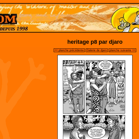
heritage p8 par djaro
<< planche précédente
Galerie de djaro
planche suivante >>