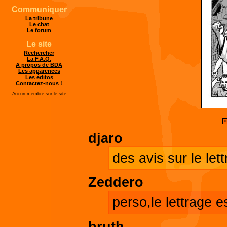
Communiquer
La tribune
Le chat
Le forum
Le site
Rechercher
La F.A.Q.
A propos de BDA
Les apparences
Les éditos
Contactez-nous !
Aucun membre
sur le site
<
djaro
des avis sur le lett
Zeddero
perso,le lettrage e
bruth