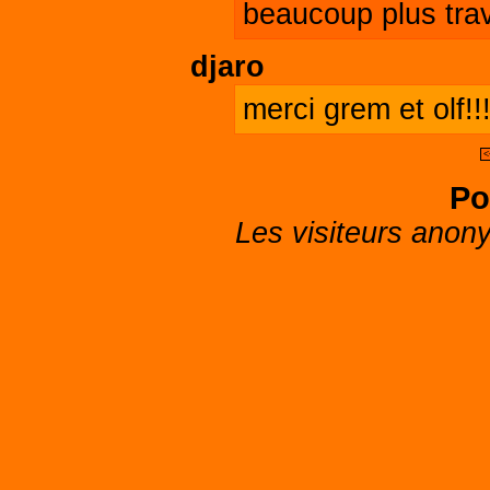
beaucoup plus trav
djaro
merci grem et olf!!!
<
Po
Les visiteurs anon