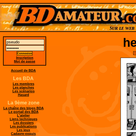
he
<
Inscription
Mot de passe
Accueil de BDA
Les BDA
Les membres
Les planches
Les scénarios
Hasard
La 9ème zone
La chaîne des blogs BDA
Le portail des BDA
L'atelier
Liens techniques
Les dossiers
Les publications
Les jeux
Cadavre-exquis