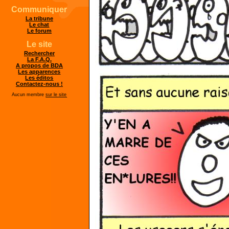
Communiquer
La tribune
Le chat
Le forum
Le site
Rechercher
La F.A.Q.
A propos de BDA
Les apparences
Les éditos
Contactez-nous !
Aucun membre
sur le site