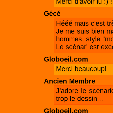
Merci d'avoir lu :) !
Gécé
Hééé mais c'est trè
Je me suis bien ma
hommes, style "mo
Le scénar' est exce
Globoeil.com
Merci beaucoup!
Ancien Membre
J'adore le scénari
trop le dessin...
Globoeil.com