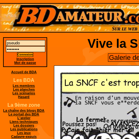
Vive la 
Galerie d
Inscription
Mot de passe
Accueil de BDA
Les BDA
Les membres
Les planches
Les scénarios
Hasard
La 9ème zone
La chaîne des blogs BDA
Le portail des BDA
L'atelier
Liens techniques
Les dossiers
Les publications
Les jeux
Cadavre-exquis