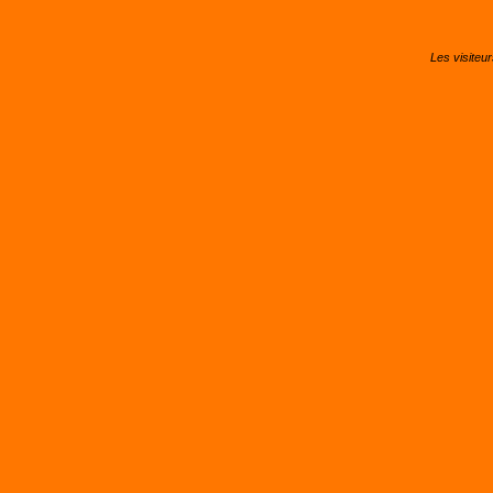
Les visiteu