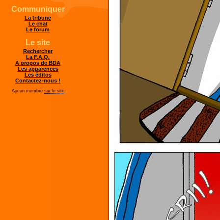
Communiquer
La tribune
Le chat
Le forum
Le site
Rechercher
La F.A.Q.
A propos de BDA
Les apparences
Les éditos
Contactez-nous !
Aucun membre
sur le site