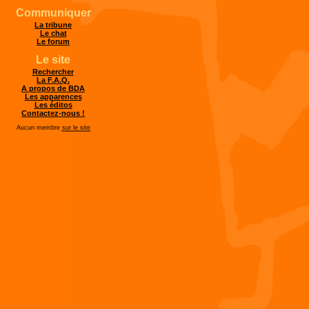
Communiquer
La tribune
Le chat
Le forum
Le site
Rechercher
La F.A.Q.
A propos de BDA
Les apparences
Les éditos
Contactez-nous !
Aucun membre
sur le site