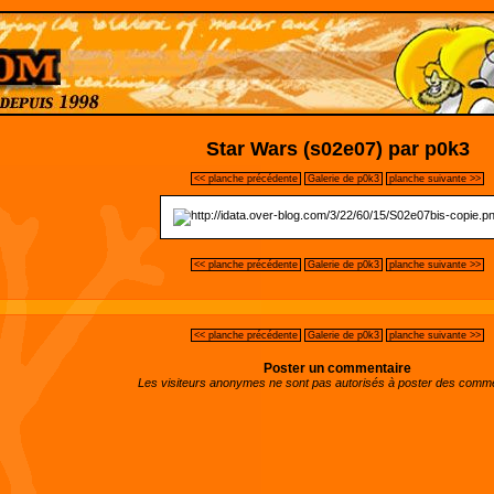
Star Wars (s02e07) par p0k3
<< planche précédente
Galerie de p0k3
planche suivante >>
<< planche précédente
Galerie de p0k3
planche suivante >>
<< planche précédente
Galerie de p0k3
planche suivante >>
Poster un commentaire
Les visiteurs anonymes ne sont pas autorisés à poster des comme