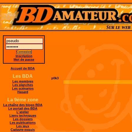
Inscription
Mot de passe
Accueil de BDA
Les BDA
p0k3
Les membres
Les planches
Les scénarios
Hasard
La 9ème zone
La chaîne des blogs BDA
Le portail des BDA
L'atelier
Liens techniques
Les dossiers
Les publications
Les jeux
Cadavre-exquis