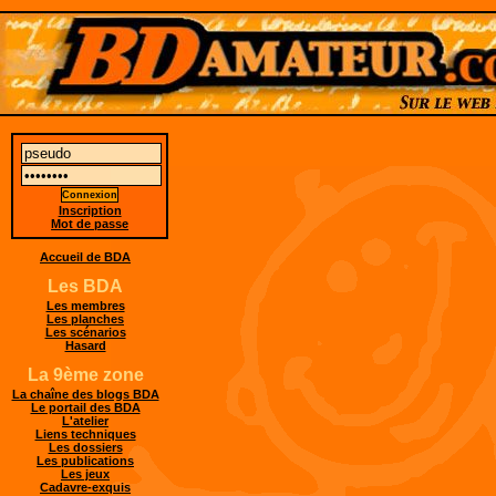
Inscription
Mot de passe
Accueil de BDA
Les BDA
Les membres
Les planches
Les scénarios
Hasard
La 9ème zone
La chaîne des blogs BDA
Le portail des BDA
L'atelier
Liens techniques
Les dossiers
Les publications
Les jeux
Cadavre-exquis