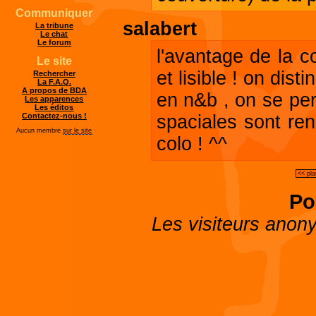
Communiquer
salabert
La tribune
Le chat
Le forum
l'avantage de la c
Le site
et lisible ! on dist
Rechercher
La F.A.Q.
A propos de BDA
en n&b , on se per
Les apparences
Les éditos
spaciales sont re
Contactez-nous !
Aucun membre
sur le site
colo ! ^^
<< pl
Po
Les visiteurs anon