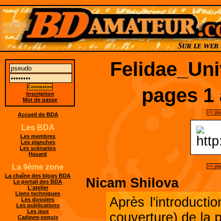
Felidae_Uni
pages 1 
Inscription
Mot de passe
<< pl
Accueil de BDA
Les BDA
Les membres
Les planches
Les scénarios
Hasard
La 9ème zone
<< pl
La chaîne des blogs BDA
Nicam Shilova
Le portail des BDA
L'atelier
Liens techniques
Après l'introducti
Les dossiers
Les publications
Les jeux
couverture) de la p
Cadavre-exquis