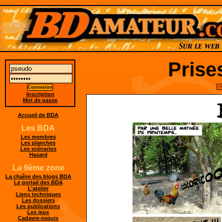
Prise
<
Inscription
Mot de passe
Accueil de BDA
Les BDA
Les membres
Les planches
Les scénarios
Hasard
La 9ème zone
La chaîne des blogs BDA
Le portail des BDA
L'atelier
Liens techniques
Les dossiers
Les publications
Les jeux
Cadavre-exquis