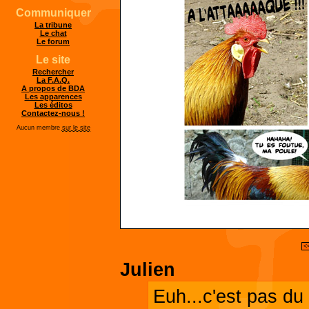
Communiquer
La tribune
Le chat
Le forum
Le site
Rechercher
La F.A.Q.
A propos de BDA
Les apparences
Les éditos
Contactez-nous !
Aucun membre
sur le site
<
Julien
Euh...c'est pas du 