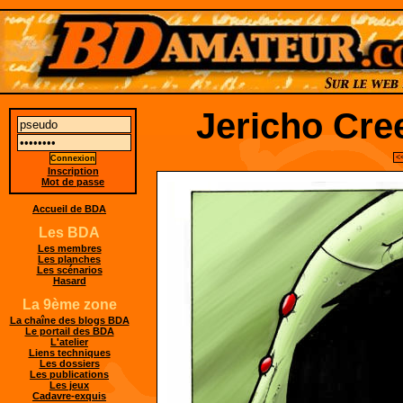
Jericho Cre
<
Inscription
Mot de passe
Accueil de BDA
Les BDA
Les membres
Les planches
Les scénarios
Hasard
La 9ème zone
La chaîne des blogs BDA
Le portail des BDA
L'atelier
Liens techniques
Les dossiers
Les publications
Les jeux
Cadavre-exquis