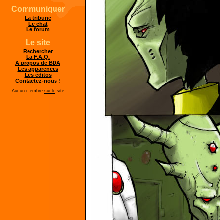
Communiquer
La tribune
Le chat
Le forum
Le site
Rechercher
La F.A.Q.
A propos de BDA
Les apparences
Les éditos
Contactez-nous !
Aucun membre
sur le site