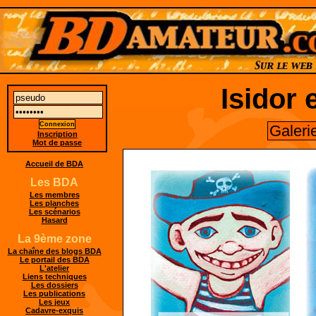
Isidor 
Galeri
Inscription
Mot de passe
Accueil de BDA
Les BDA
Les membres
Les planches
Les scénarios
Hasard
La 9ème zone
La chaîne des blogs BDA
Le portail des BDA
L'atelier
Liens techniques
Les dossiers
Les publications
Les jeux
Cadavre-exquis