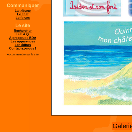
Communiquer
La tribune
Le chat
Le forum
Le site
Rechercher
La F.A.Q.
A propos de BDA
Les apparences
Les éditos
Contactez-nous !
Aucun membre
sur le site
Galeri