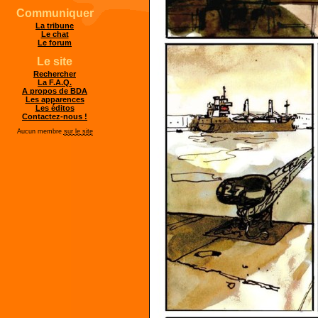
Communiquer
La tribune
Le chat
Le forum
Le site
Rechercher
La F.A.Q.
A propos de BDA
Les apparences
Les éditos
Contactez-nous !
Aucun membre
sur le site