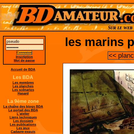
les marins 
<< planc
Inscription
Mot de passe
Accueil de BDA
Les BDA
Les membres
Les planches
Les scénarios
Hasard
La 9ème zone
La chaîne des blogs BDA
Le portail des BDA
L'atelier
Liens techniques
Les dossiers
Les publications
Les jeux
Cadavre-exquis