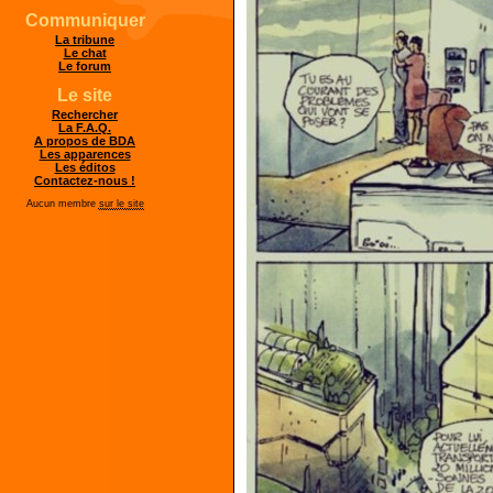
Communiquer
La tribune
Le chat
Le forum
Le site
Rechercher
La F.A.Q.
A propos de BDA
Les apparences
Les éditos
Contactez-nous !
Aucun membre
sur le site