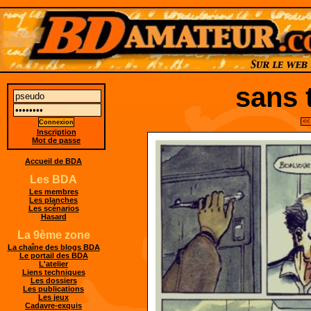
sans 
<<
Inscription
Mot de passe
Accueil de BDA
Les BDA
Les membres
Les planches
Les scénarios
Hasard
La 9ème zone
La chaîne des blogs BDA
Le portail des BDA
L'atelier
Liens techniques
Les dossiers
Les publications
Les jeux
Cadavre-exquis